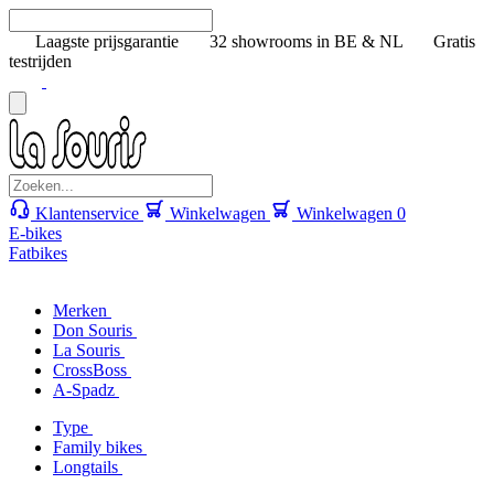
Laagste prijsgarantie
32 showrooms in BE & NL
Gratis
testrijden
Klantenservice
Winkelwagen
Winkelwagen
0
E-bikes
Fatbikes
Merken
Don Souris
La Souris
CrossBoss
A-Spadz
Type
Family bikes
Longtails