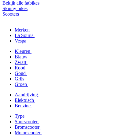
Bekijk alle fatbikes
Skinny bikes
Scooters
Merken
La Souris
Vespa
Kleuren
Blauw
Zwart
Rood
Goud
Grijs
Groen
Aandrijving
Elektrisch
Benzine
Type
Snorscooter
Bromscooter
Motorscooter