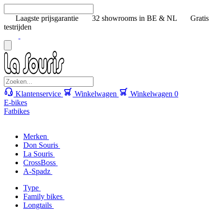
Laagste prijsgarantie
32 showrooms in BE & NL
Gratis
testrijden
Klantenservice
Winkelwagen
Winkelwagen
0
E-bikes
Fatbikes
Merken
Don Souris
La Souris
CrossBoss
A-Spadz
Type
Family bikes
Longtails