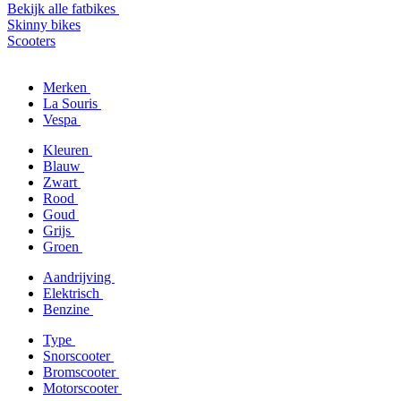
Bekijk alle fatbikes
Skinny bikes
Scooters
Merken
La Souris
Vespa
Kleuren
Blauw
Zwart
Rood
Goud
Grijs
Groen
Aandrijving
Elektrisch
Benzine
Type
Snorscooter
Bromscooter
Motorscooter