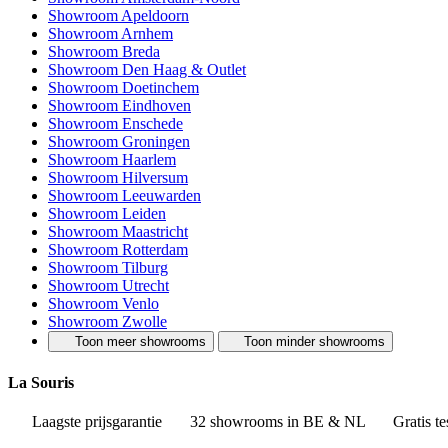
Showroom Apeldoorn
Showroom Arnhem
Showroom Breda
Showroom Den Haag & Outlet
Showroom Doetinchem
Showroom Eindhoven
Showroom Enschede
Showroom Groningen
Showroom Haarlem
Showroom Hilversum
Showroom Leeuwarden
Showroom Leiden
Showroom Maastricht
Showroom Rotterdam
Showroom Tilburg
Showroom Utrecht
Showroom Venlo
Showroom Zwolle
Toon meer showrooms
Toon minder showrooms
La Souris
Laagste prijsgarantie
32 showrooms in BE & NL
Gratis te