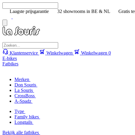
Laagste prijsgarantie
32 showrooms in BE & NL
Gratis te
Klantenservice
Winkelwagen
Winkelwagen
0
E-bikes
Fatbikes
Merken
Don Souris
La Souris
CrossBoss
A-Spadz
Type
Family bikes
Longtails
Bekijk alle fatbikes