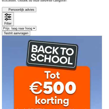
efficiënter.
Ontdek nu onze nieuwste categorie!
Persoonlijk advies
Filter
Testrit aanvragen