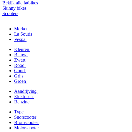
Bekijk alle fatbikes
Skinny bikes
Scooters
Merken
La Souris
Vespa
Kleuren
Blauw
Zwart
Rood
Goud
Grijs
Groen
Aandrijving
Elektrisch
Benzine
Type
Snorscooter
Bromscooter
Motorscooter