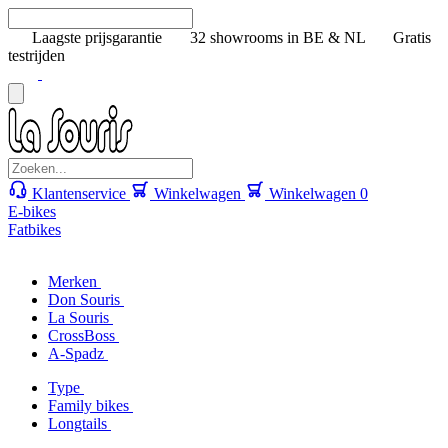
Laagste prijsgarantie
32 showrooms in BE & NL
Gratis
testrijden
Klantenservice
Winkelwagen
Winkelwagen
0
E-bikes
Fatbikes
Merken
Don Souris
La Souris
CrossBoss
A-Spadz
Type
Family bikes
Longtails