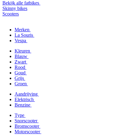
Bekijk alle fatbikes
Skinny bikes
Scooters
Merken
La Souris
Vespa
Kleuren
Blauw
Zwart
Rood
Goud
Grijs
Groen
Aandrijving
Elektrisch
Benzine
Type
Snorscooter
Bromscooter
Motorscooter