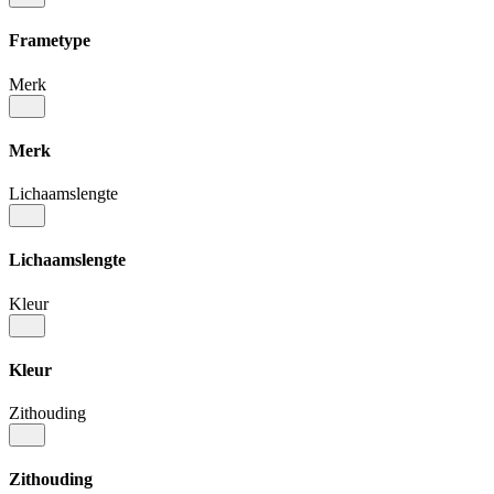
Frametype
Merk
Merk
Lichaamslengte
Lichaamslengte
Kleur
Kleur
Zithouding
Zithouding