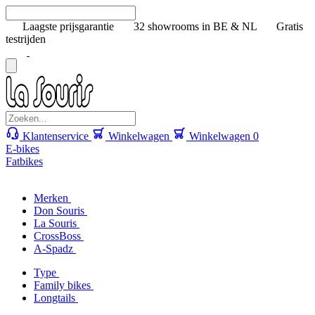
Laagste prijsgarantie
32 showrooms in BE & NL
Gratis
testrijden
Klantenservice
Winkelwagen
Winkelwagen
0
E-bikes
Fatbikes
Merken
Don Souris
La Souris
CrossBoss
A-Spadz
Type
Family bikes
Longtails