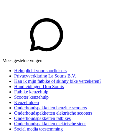
Meestgestelde vragen
Helmplicht voor snorfietsers
Privacyverklaring La Souris B.V.
Kan ik mijn fatbike of skinny bike verzekeren?
Handleidingen Don Souris
Fatbike keuzehulp
Scooter keuzehulp
Keuzehulpen
Onderhoudspakketten benzine scooters
Onderhoudspakketten elektrische scooters
Onderhoudspakketten fatbikes
Onderhoudspakketten elektrische steps
Social media toestemming