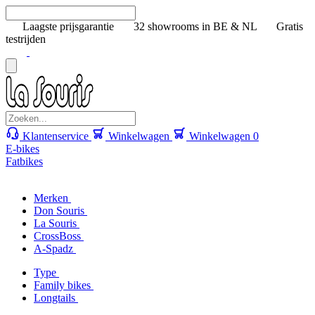
Laagste prijsgarantie
32 showrooms in BE & NL
Gratis
testrijden
Klantenservice
Winkelwagen
Winkelwagen
0
E-bikes
Fatbikes
Merken
Don Souris
La Souris
CrossBoss
A-Spadz
Type
Family bikes
Longtails