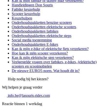
Kan ik mijn fatbike of skinny bike verzekeren?
Handleidingen Don Souris
Fatbike keuzehulp
Scooter keuzehulp
Keuzehulpen
Onderhoudspakketten benzine scooters
Onderhoudspakketten elektrische scooters
Onderhoudspakketten fatbikes
Onderhoudspakketten elektrische steps
Social media toestemming
Onderhoudspakketten E-bikes
Kan ik mijn e-bike of elektrische fiets verzekeren?
Hoe kan ik mijn scooter verzekeren?
Kan ik mijn elektrische step verzekeren?
Veelgestelde vragen over fatbikes, e-bikes, (elektrische)
scooters en scootmobielen
De nieuwe EURO5 norm. Wat houdt dit in?
Hulp nodig bij het kiezen?
Wij helpen je graag verder
info.be@lasouris-rides.com
Reactie binnen 1 werkdag