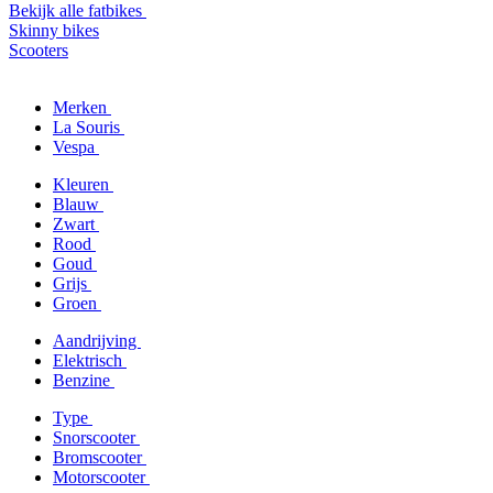
Bekijk alle fatbikes
Skinny bikes
Scooters
Merken
La Souris
Vespa
Kleuren
Blauw
Zwart
Rood
Goud
Grijs
Groen
Aandrijving
Elektrisch
Benzine
Type
Snorscooter
Bromscooter
Motorscooter