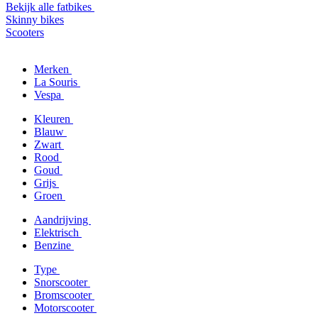
Bekijk alle fatbikes
Skinny bikes
Scooters
Merken
La Souris
Vespa
Kleuren
Blauw
Zwart
Rood
Goud
Grijs
Groen
Aandrijving
Elektrisch
Benzine
Type
Snorscooter
Bromscooter
Motorscooter