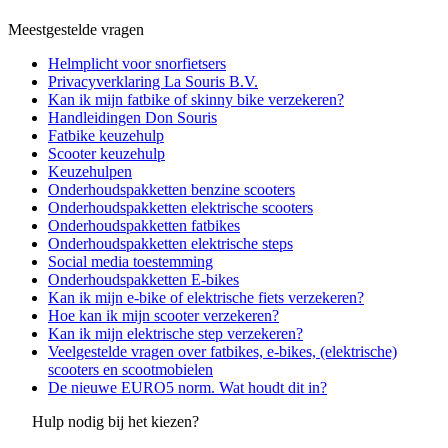
Meestgestelde vragen
Helmplicht voor snorfietsers
Privacyverklaring La Souris B.V.
Kan ik mijn fatbike of skinny bike verzekeren?
Handleidingen Don Souris
Fatbike keuzehulp
Scooter keuzehulp
Keuzehulpen
Onderhoudspakketten benzine scooters
Onderhoudspakketten elektrische scooters
Onderhoudspakketten fatbikes
Onderhoudspakketten elektrische steps
Social media toestemming
Onderhoudspakketten E-bikes
Kan ik mijn e-bike of elektrische fiets verzekeren?
Hoe kan ik mijn scooter verzekeren?
Kan ik mijn elektrische step verzekeren?
Veelgestelde vragen over fatbikes, e-bikes, (elektrische)
scooters en scootmobielen
De nieuwe EURO5 norm. Wat houdt dit in?
Hulp nodig bij het kiezen?