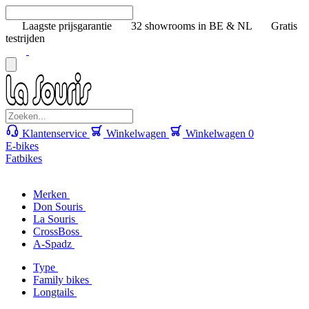
Laagste prijsgarantie
32 showrooms in BE & NL
Gratis
testrijden
Klantenservice
Winkelwagen
Winkelwagen
0
E-bikes
Fatbikes
Merken
Don Souris
La Souris
CrossBoss
A-Spadz
Type
Family bikes
Longtails