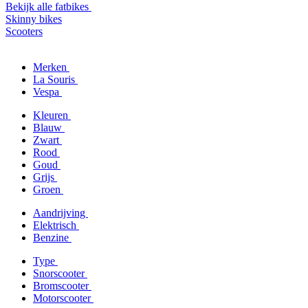
Bekijk alle fatbikes
Skinny bikes
Scooters
Merken
La Souris
Vespa
Kleuren
Blauw
Zwart
Rood
Goud
Grijs
Groen
Aandrijving
Elektrisch
Benzine
Type
Snorscooter
Bromscooter
Motorscooter