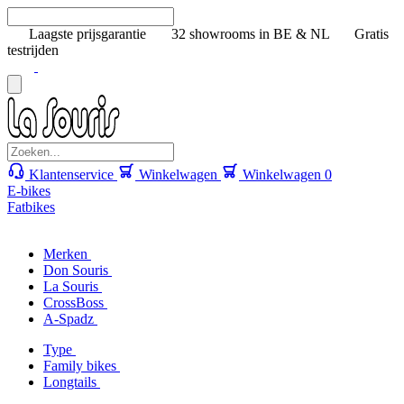
Laagste prijsgarantie
32 showrooms in BE & NL
Gratis
testrijden
Klantenservice
Winkelwagen
Winkelwagen
0
E-bikes
Fatbikes
Merken
Don Souris
La Souris
CrossBoss
A-Spadz
Type
Family bikes
Longtails