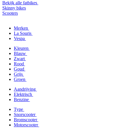
Bekijk alle fatbikes
Skinny bikes
Scooters
Merken
La Souris
Vespa
Kleuren
Blauw
Zwart
Rood
Goud
Grijs
Groen
Aandrijving
Elektrisch
Benzine
Type
Snorscooter
Bromscooter
Motorscooter