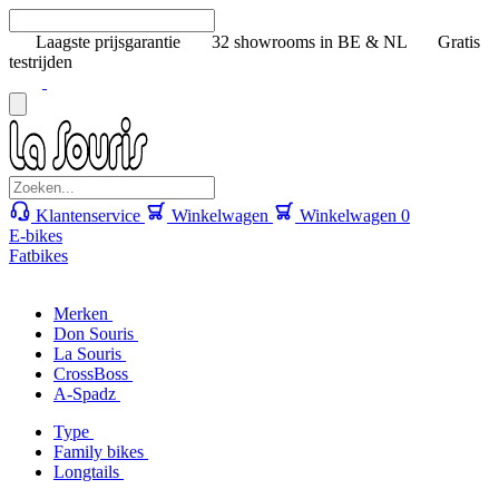
Laagste prijsgarantie
32 showrooms in BE & NL
Gratis
testrijden
Klantenservice
Winkelwagen
Winkelwagen
0
E-bikes
Fatbikes
Merken
Don Souris
La Souris
CrossBoss
A-Spadz
Type
Family bikes
Longtails