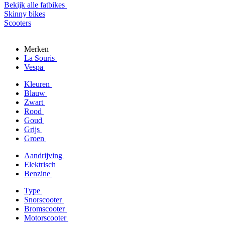
Bekijk alle fatbikes
Skinny bikes
Scooters
Merken
La Souris
Vespa
Kleuren
Blauw
Zwart
Rood
Goud
Grijs
Groen
Aandrijving
Elektrisch
Benzine
Type
Snorscooter
Bromscooter
Motorscooter