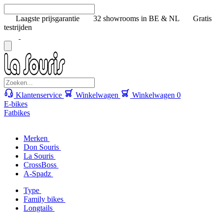
Laagste prijsgarantie
32 showrooms in BE & NL
Gratis
testrijden
Klantenservice
Winkelwagen
Winkelwagen
0
E-bikes
Fatbikes
Merken
Don Souris
La Souris
CrossBoss
A-Spadz
Type
Family bikes
Longtails