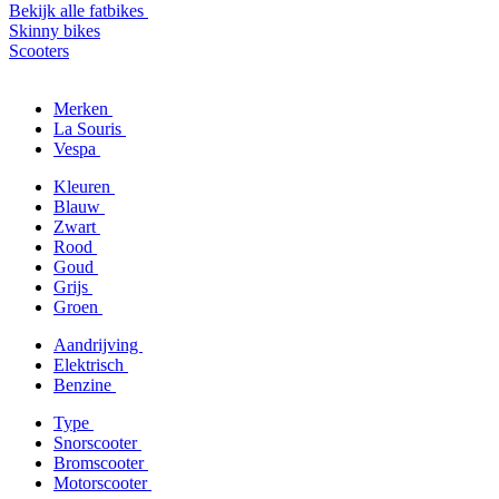
Bekijk alle fatbikes
Skinny bikes
Scooters
Merken
La Souris
Vespa
Kleuren
Blauw
Zwart
Rood
Goud
Grijs
Groen
Aandrijving
Elektrisch
Benzine
Type
Snorscooter
Bromscooter
Motorscooter