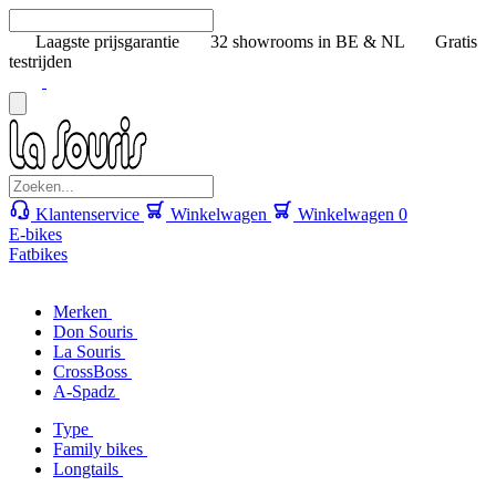
Laagste prijsgarantie
32 showrooms in BE & NL
Gratis
testrijden
Klantenservice
Winkelwagen
Winkelwagen
0
E-bikes
Fatbikes
Merken
Don Souris
La Souris
CrossBoss
A-Spadz
Type
Family bikes
Longtails