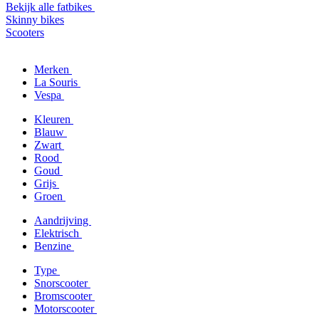
Bekijk alle fatbikes
Skinny bikes
Scooters
Merken
La Souris
Vespa
Kleuren
Blauw
Zwart
Rood
Goud
Grijs
Groen
Aandrijving
Elektrisch
Benzine
Type
Snorscooter
Bromscooter
Motorscooter