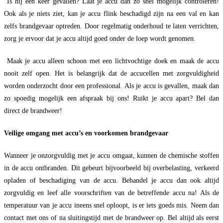
Is hij een keer gevallen? Laat je accu dan zo snel mogelijk controleren!
Ook als je niets ziet, kan je accu flink beschadigd zijn na een val en kan
zelfs brandgevaar optreden. Door regelmatig onderhoud te laten verrichten,
zorg je ervoor dat je accu altijd goed onder de loep wordt genomen.
Maak je accu alleen schoon met een lichtvochtige doek en maak de accu
nooit zelf open. Het is belangrijk dat de accucellen met zorgvuldigheid
worden onderzocht door een professional. Als je accu is gevallen, maak dan
zo spoedig mogelijk een afspraak bij ons! Ruikt je accu apart? Bel dan
direct de brandweer!
Veilige omgang met accu’s en voorkomen brandgevaar
Wanneer je onzorgvuldig met je accu omgaat, kunnen de chemische stoffen
in de accu ontbranden. Dit gebeurt bijvoorbeeld bij overbelasting, verkeerd
opladen of beschadiging van de accu. Behandel je accu dan ook altijd
zorgvuldig en leef alle voorschriften van de betreffende accu na! Als de
temperatuur van je accu ineens snel oploopt, is er iets goeds mis. Neem dan
contact met ons of na sluitingstijd met de brandweer op. Bel altijd als eerst