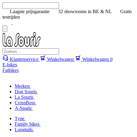
Laagste prijsgarantie
32 showrooms in BE & NL
Gratis
testrijden
Klantenservice
Winkelwagen
Winkelwagen
0
E-bikes
Fatbikes
Merken
Don Souris
La Souris
CrossBoss
A-Spadz
Type
Family bikes
Longtails