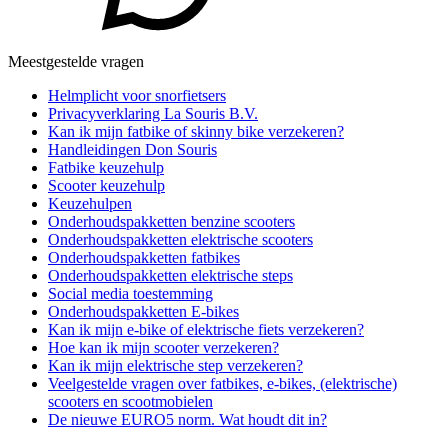
Meestgestelde vragen
Helmplicht voor snorfietsers
Privacyverklaring La Souris B.V.
Kan ik mijn fatbike of skinny bike verzekeren?
Handleidingen Don Souris
Fatbike keuzehulp
Scooter keuzehulp
Keuzehulpen
Onderhoudspakketten benzine scooters
Onderhoudspakketten elektrische scooters
Onderhoudspakketten fatbikes
Onderhoudspakketten elektrische steps
Social media toestemming
Onderhoudspakketten E-bikes
Kan ik mijn e-bike of elektrische fiets verzekeren?
Hoe kan ik mijn scooter verzekeren?
Kan ik mijn elektrische step verzekeren?
Veelgestelde vragen over fatbikes, e-bikes, (elektrische)
scooters en scootmobielen
De nieuwe EURO5 norm. Wat houdt dit in?