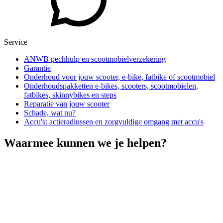
Service
ANWB pechhulp en scootmobielverzekering
Garantie
Onderhoud voor jouw scooter, e-bike, fatbike of scootmobiel
Onderhoudspakketten e-bikes, scooters, scootmobielen,
fatbikes, skinnybikes en steps
Reparatie van jouw scooter
Schade, wat nu?
Accu's: actieradiussen en zorgvuldige omgang met accu's
Waarmee kunnen we je helpen?