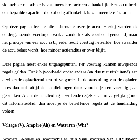
skinnybike of fatbike is van meerdere factoren afhankelijk. Een accu heeft
een bepaalde capaciteit die volledig afhankelijk is van meerdere factoren.
Op deze pagina lees je alle informatie over je accu. Hierbij worden de
eerdergenoemde voertuigen vaak afzonderlijk als voorbeeld genoemd, maar
het principe van een accu is bij ieder soort voertuig hetzelfde: hoe zwaarder
de accu belast wordt, hoe minder actieradius er over blijft.
Deze pagina heeft enkel uitgangspunten. Per voertuig kunnen afwijkende
regels gelden. Denk bijvoorbeeld onder andere (en dus niet uitsluitend) aan
afwijkende oplaadtermijnen of volgordes in de aansluiting van de oplader.
Lees dan ook altijd de handleidingen door voordat je een voertuig gaat
gebruiken. Als in de handleiding afwijkende regels staan in vergelijking met
dit informatieblad, dan moet je de betreffende regels uit de handleiding
volgen.
Voltage (V), Ampère(Ah) en Watturen (Wh)?
Scooters, e-bikes en scootmobielen zijn vaak voorzien van Lithium-ion