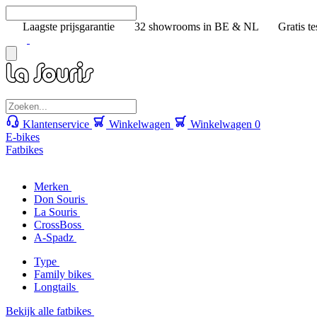
Laagste prijsgarantie
32 showrooms in BE & NL
Gratis te
Klantenservice
Winkelwagen
Winkelwagen
0
E-bikes
Fatbikes
Merken
Don Souris
La Souris
CrossBoss
A-Spadz
Type
Family bikes
Longtails
Bekijk alle fatbikes