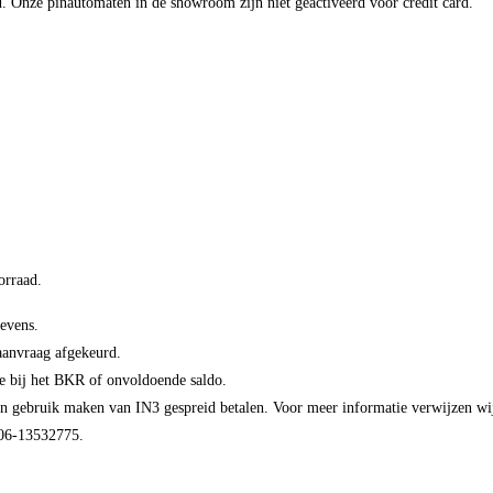
. Onze pinautomaten in de showroom zijn niet geactiveerd voor credit card.
orraad.
gevens.
aanvraag afgekeurd.
ie bij het BKR of onvoldoende saldo.
 gebruik maken van IN3 gespreid betalen. Voor meer informatie verwijzen wij 
 06-13532775.