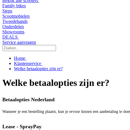
Bekijk alle scooters
Family bikes
Steps
Scootmobielen
Tweedehands
Onderdelen
Showrooms
DEALS
Service aanvragen
Home
Klantenservice
Welke betaalopties zijn er?
Welke betaalopties zijn er?
Betaalopties Nederland
Wanneer je een bestelling plaatst, kun je ervoor kiezen een aanbetaling te do
Lease - SprayPay