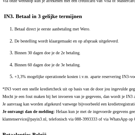
Via onze webshop kun je afrekenen met een creditcard van Visa of Mastercard
IN3. Betaal in 3 gelijke termijnen
Betaal direct je eerste aanbetaling met Wero.
De bestelling wordt klaargemaakt en op afspraak uitgeleverd.
Binnen 30 dagen doe je de 2e betaling.
Binnen 60 dagen doe je de 3e betaling.
+3,3% mogelijke operationele kosten i.v.m. aparte reservering IN3-vo
*IN3 voert een snelle kredietcheck uit op basis van de door jou ingevulde ge
Mocht je een fout maken bij het invoeren van je gegevens, dan wordt je IN3 
Je aanvraag kan worden afgekeurd vanwege bijvoorbeeld een kredietregistrat
Je ontvangt dan de melding:
Helaas kun je met de ingevoerde gegevens geen
klantenservice@payin3.nl
, telefonisch via 088-3993333 of via WhatsApp op
Betaalopties België