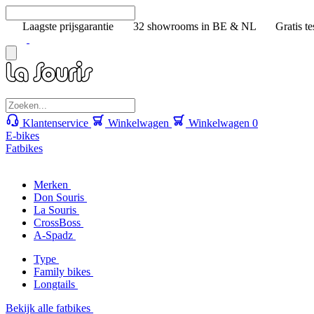
Laagste prijsgarantie
32 showrooms in BE & NL
Gratis te
Klantenservice
Winkelwagen
Winkelwagen
0
E-bikes
Fatbikes
Merken
Don Souris
La Souris
CrossBoss
A-Spadz
Type
Family bikes
Longtails
Bekijk alle fatbikes