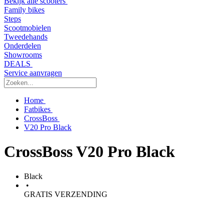
Bekijk alle scooters
Family bikes
Steps
Scootmobielen
Tweedehands
Onderdelen
Showrooms
DEALS
Service aanvragen
Home
Fatbikes
CrossBoss
V20 Pro Black
CrossBoss V20 Pro Black
Black
•
GRATIS VERZENDING