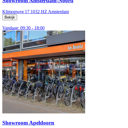
Showroom Amsterdam-Noord
Klimopweg 17
1032 HZ Amsterdam
Bekijk
Vandaag: 09:30 - 18:00
Showroom Apeldoorn