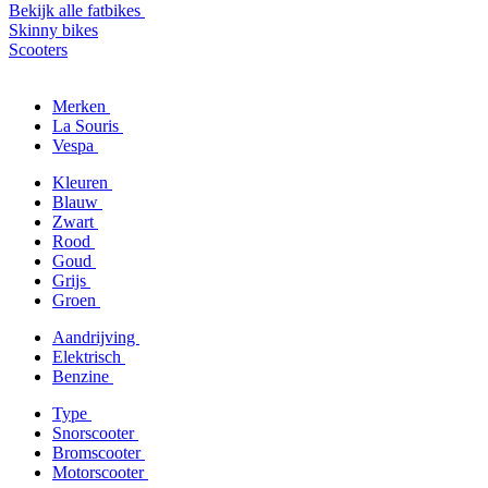
Bekijk alle fatbikes
Skinny bikes
Scooters
Merken
La Souris
Vespa
Kleuren
Blauw
Zwart
Rood
Goud
Grijs
Groen
Aandrijving
Elektrisch
Benzine
Type
Snorscooter
Bromscooter
Motorscooter