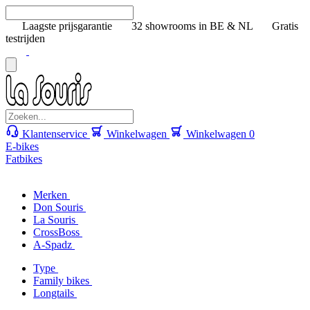
Laagste prijsgarantie
32 showrooms in BE & NL
Gratis
testrijden
Klantenservice
Winkelwagen
Winkelwagen
0
E-bikes
Fatbikes
Merken
Don Souris
La Souris
CrossBoss
A-Spadz
Type
Family bikes
Longtails