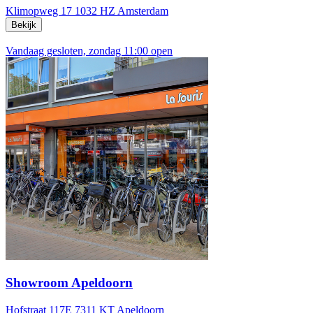
Klimopweg 17
1032 HZ Amsterdam
Bekijk
Vandaag gesloten, zondag 11:00 open
Showroom Apeldoorn
Hofstraat 117E
7311 KT Apeldoorn