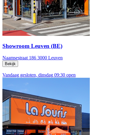
Showroom Leuven (BE)
Naamsestraat 186
3000 Leuven
Bekijk
Vandaag gesloten, dinsdag 09:30 open