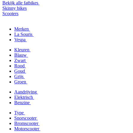
Bekijk alle fatbikes
Skinny bikes
Scooters
Merken
La Souris
Vespa
Kleuren
Blauw
Zwart
Rood
Goud
Grijs
Groen
Aandrijving
Elektrisch
Benzine
Type
Snorscooter
Bromscooter
Motorscooter