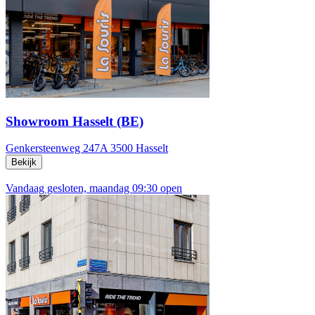
Showroom Hasselt (BE)
Genkersteenweg 247A
3500 Hasselt
Bekijk
Vandaag gesloten, maandag 09:30 open