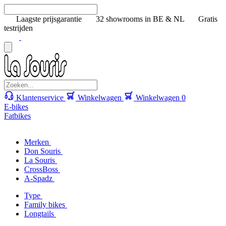
Laagste prijsgarantie
32 showrooms in BE & NL
Gratis
testrijden
Klantenservice
Winkelwagen
Winkelwagen
0
E-bikes
Fatbikes
Merken
Don Souris
La Souris
CrossBoss
A-Spadz
Type
Family bikes
Longtails