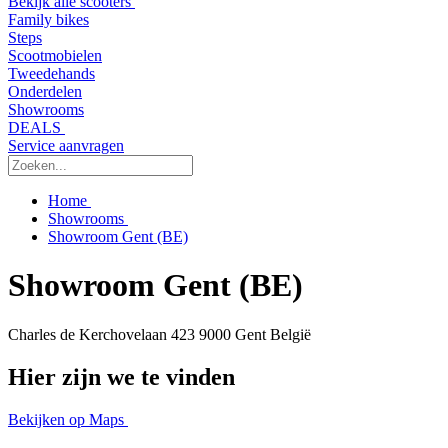
Bekijk alle scooters
Family bikes
Steps
Scootmobielen
Tweedehands
Onderdelen
Showrooms
DEALS
Service aanvragen
Home
Showrooms
Showroom Gent (BE)
Showroom Gent (BE)
Charles de Kerchovelaan 423
9000 Gent
België
Hier zijn we te vinden
Bekijken op Maps