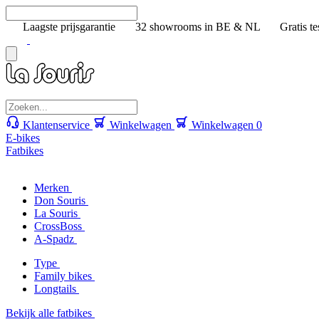
Laagste prijsgarantie
32 showrooms in BE & NL
Gratis te
Klantenservice
Winkelwagen
Winkelwagen
0
E-bikes
Fatbikes
Merken
Don Souris
La Souris
CrossBoss
A-Spadz
Type
Family bikes
Longtails
Bekijk alle fatbikes