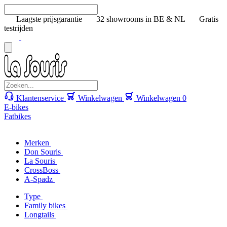
Laagste prijsgarantie
32 showrooms in BE & NL
Gratis
testrijden
Klantenservice
Winkelwagen
Winkelwagen
0
E-bikes
Fatbikes
Merken
Don Souris
La Souris
CrossBoss
A-Spadz
Type
Family bikes
Longtails