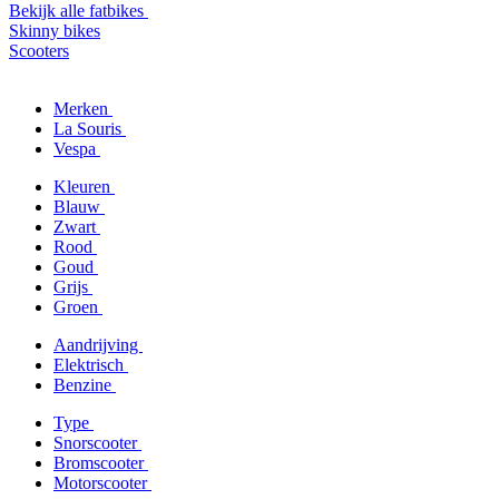
Bekijk alle fatbikes
Skinny bikes
Scooters
Merken
La Souris
Vespa
Kleuren
Blauw
Zwart
Rood
Goud
Grijs
Groen
Aandrijving
Elektrisch
Benzine
Type
Snorscooter
Bromscooter
Motorscooter