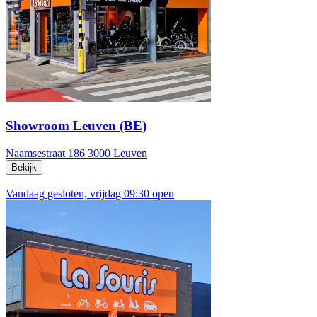
Showroom Leuven (BE)
Naamsestraat 186
3000 Leuven
Bekijk
Vandaag gesloten, vrijdag 09:30 open