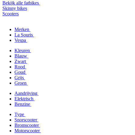
Bekijk alle fatbikes
Skinny bikes
Scooters
Merken
La Souris
Vespa
Kleuren
Blauw
Zwart
Rood
Goud
Grijs
Groen
Aandrijving
Elektrisch
Benzine
Type
Snorscooter
Bromscooter
Motorscooter