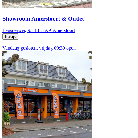
Showroom Amersfoort & Outlet
Leusderweg 93
3818 AA Amersfoort
Bekijk
Vandaag gesloten, vrijdag 09:30 open