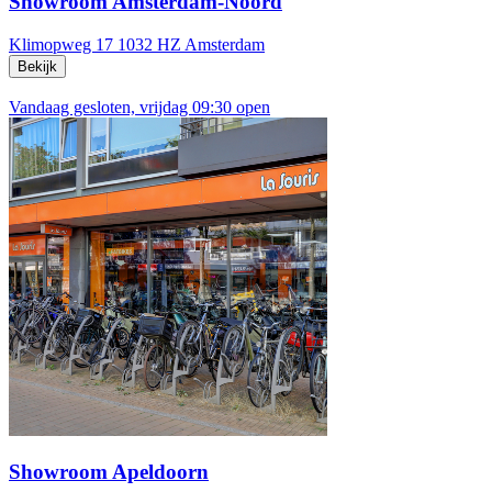
Showroom Amsterdam-Noord
Klimopweg 17
1032 HZ Amsterdam
Bekijk
Vandaag gesloten, vrijdag 09:30 open
Showroom Apeldoorn