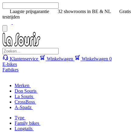
Laagste prijsgarantie
32 showrooms in BE & NL
Gratis
testrijden
Klantenservice
Winkelwagen
Winkelwagen
0
E-bikes
Fatbikes
Merken
Don Souris
La Souris
CrossBoss
A-Spadz
Type
Family bikes
Longtails