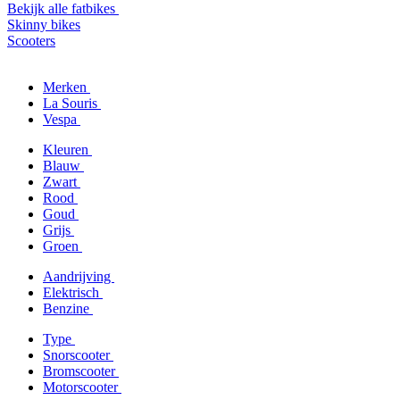
Bekijk alle fatbikes
Skinny bikes
Scooters
Merken
La Souris
Vespa
Kleuren
Blauw
Zwart
Rood
Goud
Grijs
Groen
Aandrijving
Elektrisch
Benzine
Type
Snorscooter
Bromscooter
Motorscooter