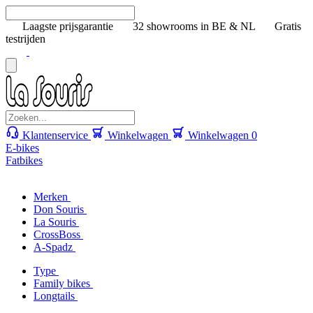
Laagste prijsgarantie
32 showrooms in BE & NL
Gratis
testrijden
Klantenservice
Winkelwagen
Winkelwagen
0
E-bikes
Fatbikes
Merken
Don Souris
La Souris
CrossBoss
A-Spadz
Type
Family bikes
Longtails