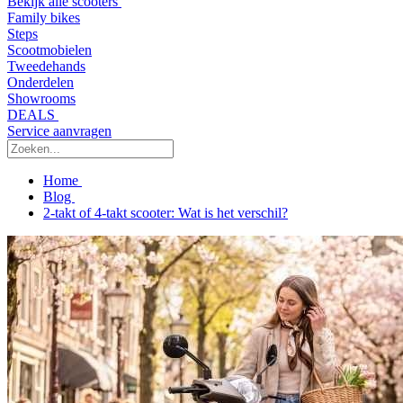
Bekijk alle scooters
Family bikes
Steps
Scootmobielen
Tweedehands
Onderdelen
Showrooms
DEALS
Service aanvragen
Home
Blog
2-takt of 4-takt scooter: Wat is het verschil?