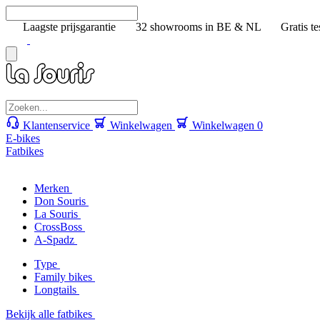
Laagste prijsgarantie
32 showrooms in BE & NL
Gratis te
Klantenservice
Winkelwagen
Winkelwagen
0
E-bikes
Fatbikes
Merken
Don Souris
La Souris
CrossBoss
A-Spadz
Type
Family bikes
Longtails
Bekijk alle fatbikes