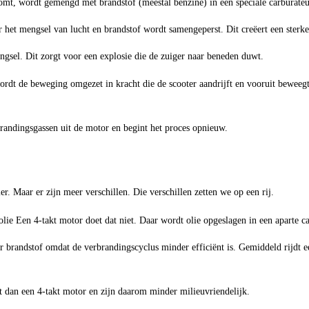
mt, wordt gemengd met brandstof (meestal benzine) in een speciale carburateu
het mengsel van lucht en brandstof wordt samengeperst. Dit creëert een sterke
gsel. Dit zorgt voor een explosie die de zuiger naar beneden duwt.
t de beweging omgezet in kracht die de scooter aandrijft en vooruit beweegt.
andingsgassen uit de motor en begint het proces opnieuw.
r. Maar er zijn meer verschillen. Die verschillen zetten we op een rij.
e Een 4-takt motor doet dat niet. Daar wordt olie opgeslagen in een aparte ca
brandstof omdat de verbrandingscyclus minder efficiënt is. Gemiddeld rijdt ee
t dan een 4-takt motor en zijn daarom minder milieuvriendelijk.