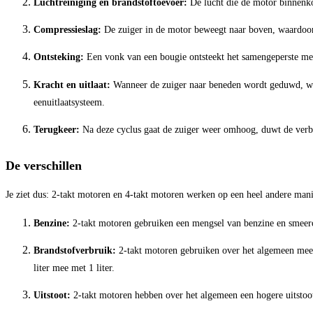
Luchtreiniging en brandstoftoevoer:
De lucht die de motor binnenko
Compressieslag:
De zuiger in de motor beweegt naar boven, waardoor 
Ontsteking:
Een vonk van een bougie ontsteekt het samengeperste men
Kracht en uitlaat:
Wanneer de zuiger naar beneden wordt geduwd, word
eenuitlaatsysteem.
Terugkeer:
Na deze cyclus gaat de zuiger weer omhoog, duwt de verbr
De verschillen
Je ziet dus: 2-takt motoren en 4-takt motoren werken op een heel andere manie
Benzine:
2-takt motoren gebruiken een mengsel van benzine en smeeroli
Brandstofverbruik:
2-takt motoren gebruiken over het algemeen meer 
liter mee met 1 liter.
Uitstoot:
2-takt motoren hebben over het algemeen een hogere uitstoo