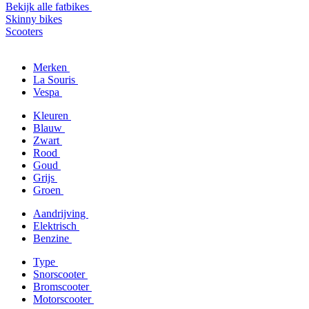
Bekijk alle fatbikes
Skinny bikes
Scooters
Merken
La Souris
Vespa
Kleuren
Blauw
Zwart
Rood
Goud
Grijs
Groen
Aandrijving
Elektrisch
Benzine
Type
Snorscooter
Bromscooter
Motorscooter