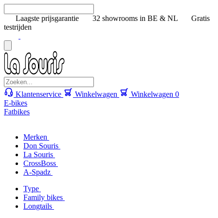
Laagste prijsgarantie
32 showrooms in BE & NL
Gratis
testrijden
Klantenservice
Winkelwagen
Winkelwagen
0
E-bikes
Fatbikes
Merken
Don Souris
La Souris
CrossBoss
A-Spadz
Type
Family bikes
Longtails