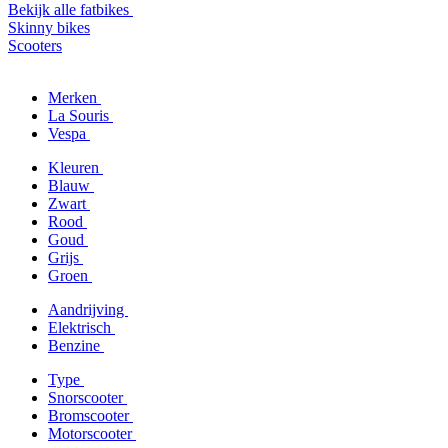
Bekijk alle fatbikes
Skinny bikes
Scooters
Merken
La Souris
Vespa
Kleuren
Blauw
Zwart
Rood
Goud
Grijs
Groen
Aandrijving
Elektrisch
Benzine
Type
Snorscooter
Bromscooter
Motorscooter