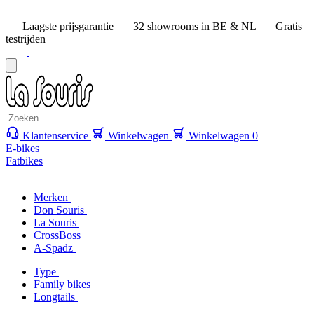
Laagste prijsgarantie
32 showrooms in BE & NL
Gratis
testrijden
Klantenservice
Winkelwagen
Winkelwagen
0
E-bikes
Fatbikes
Merken
Don Souris
La Souris
CrossBoss
A-Spadz
Type
Family bikes
Longtails