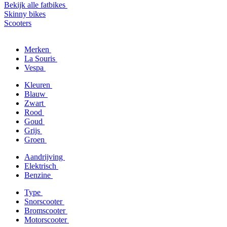
Bekijk alle fatbikes
Skinny bikes
Scooters
Merken
La Souris
Vespa
Kleuren
Blauw
Zwart
Rood
Goud
Grijs
Groen
Aandrijving
Elektrisch
Benzine
Type
Snorscooter
Bromscooter
Motorscooter