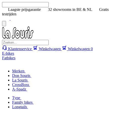
Laagste prijsgarantie
32 showrooms in BE & NL
Gratis
testrijden
Klantenservice
Winkelwagen
Winkelwagen
0
E-bikes
Fatbikes
Merken
Don Souris
La Souris
CrossBoss
A-Spadz
Type
Family bikes
Longtails