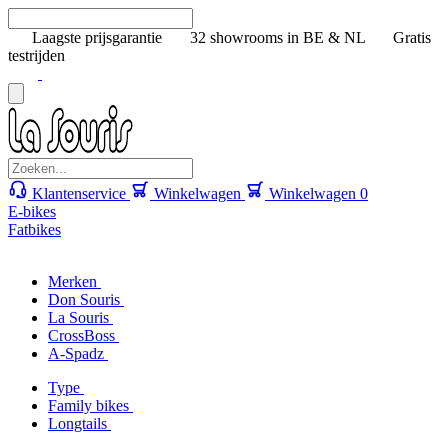
Laagste prijsgarantie
32 showrooms in BE & NL
Gratis
testrijden
Klantenservice
Winkelwagen
Winkelwagen
0
E-bikes
Fatbikes
Merken
Don Souris
La Souris
CrossBoss
A-Spadz
Type
Family bikes
Longtails