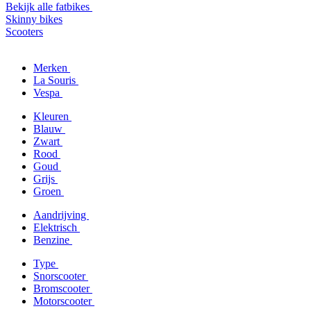
Bekijk alle fatbikes
Skinny bikes
Scooters
Merken
La Souris
Vespa
Kleuren
Blauw
Zwart
Rood
Goud
Grijs
Groen
Aandrijving
Elektrisch
Benzine
Type
Snorscooter
Bromscooter
Motorscooter