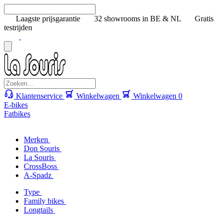
Laagste prijsgarantie
32 showrooms in BE & NL
Gratis
testrijden
Klantenservice
Winkelwagen
Winkelwagen
0
E-bikes
Fatbikes
Merken
Don Souris
La Souris
CrossBoss
A-Spadz
Type
Family bikes
Longtails