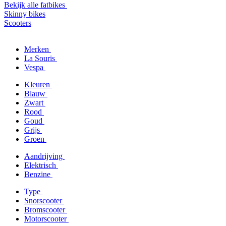
Bekijk alle fatbikes
Skinny bikes
Scooters
Merken
La Souris
Vespa
Kleuren
Blauw
Zwart
Rood
Goud
Grijs
Groen
Aandrijving
Elektrisch
Benzine
Type
Snorscooter
Bromscooter
Motorscooter