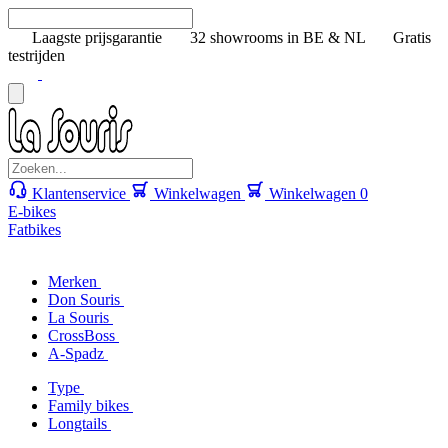
Laagste prijsgarantie
32 showrooms in BE & NL
Gratis
testrijden
Klantenservice
Winkelwagen
Winkelwagen
0
E-bikes
Fatbikes
Merken
Don Souris
La Souris
CrossBoss
A-Spadz
Type
Family bikes
Longtails