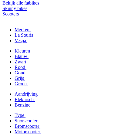
Bekijk alle fatbikes
Skinny bikes
Scooters
Merken
La Souris
Vespa
Kleuren
Blauw
Zwart
Rood
Goud
Grijs
Groen
Aandrijving
Elektrisch
Benzine
Type
Snorscooter
Bromscooter
Motorscooter