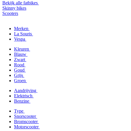
Bekijk alle fatbikes
Skinny bikes
Scooters
Merken
La Souris
Vespa
Kleuren
Blauw
Zwart
Rood
Goud
Grijs
Groen
Aandrijving
Elektrisch
Benzine
Type
Snorscooter
Bromscooter
Motorscooter