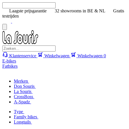
Laagste prijsgarantie
32 showrooms in BE & NL
Gratis
testrijden
Klantenservice
Winkelwagen
Winkelwagen
0
E-bikes
Fatbikes
Merken
Don Souris
La Souris
CrossBoss
A-Spadz
Type
Family bikes
Longtails