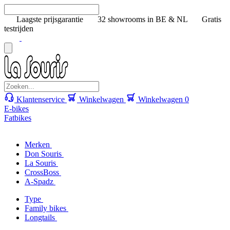
Laagste prijsgarantie
32 showrooms in BE & NL
Gratis
testrijden
Klantenservice
Winkelwagen
Winkelwagen
0
E-bikes
Fatbikes
Merken
Don Souris
La Souris
CrossBoss
A-Spadz
Type
Family bikes
Longtails