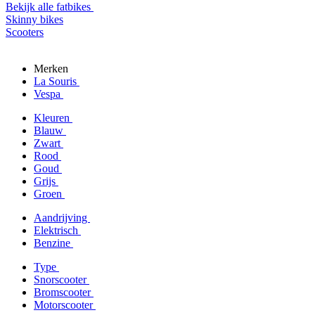
Bekijk alle fatbikes
Skinny bikes
Scooters
Merken
La Souris
Vespa
Kleuren
Blauw
Zwart
Rood
Goud
Grijs
Groen
Aandrijving
Elektrisch
Benzine
Type
Snorscooter
Bromscooter
Motorscooter