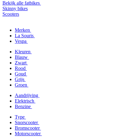
Bekijk alle fatbikes
Skinny bikes
Scooters
Merken
La Souris
Vespa
Kleuren
Blauw
Zwart
Rood
Goud
Grijs
Groen
Aandrijving
Elektrisch
Benzine
Type
Snorscooter
Bromscooter
Motorscooter