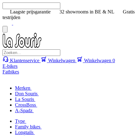
Laagste prijsgarantie
32 showrooms in BE & NL
Gratis
testrijden
Klantenservice
Winkelwagen
Winkelwagen
0
E-bikes
Fatbikes
Merken
Don Souris
La Souris
CrossBoss
A-Spadz
Type
Family bikes
Longtails