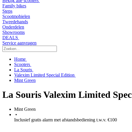
Bekijk alle scooters
Family bikes
Steps
Scootmobielen
Tweedehands
Onderdelen
Showrooms
DEALS
Service aanvragen
Home
Scooters
La Souris
Valexim Limited Special Edition
Mint Green
La Souris Valexim Limited Spec
Mint Green
•
Inclusief gratis alarm met afstandsbediening t.w.v. €100