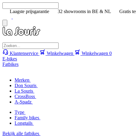
Laagste prijsgarantie
32 showrooms in BE & NL
Gratis te
Klantenservice
Winkelwagen
Winkelwagen
0
E-bikes
Fatbikes
Merken
Don Souris
La Souris
CrossBoss
A-Spadz
Type
Family bikes
Longtails
Bekijk alle fatbikes