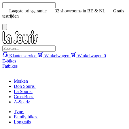
Laagste prijsgarantie
32 showrooms in BE & NL
Gratis
testrijden
Klantenservice
Winkelwagen
Winkelwagen
0
E-bikes
Fatbikes
Merken
Don Souris
La Souris
CrossBoss
A-Spadz
Type
Family bikes
Longtails