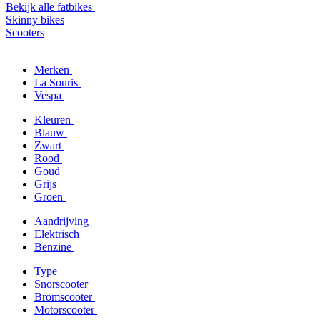
Bekijk alle fatbikes
Skinny bikes
Scooters
Merken
La Souris
Vespa
Kleuren
Blauw
Zwart
Rood
Goud
Grijs
Groen
Aandrijving
Elektrisch
Benzine
Type
Snorscooter
Bromscooter
Motorscooter