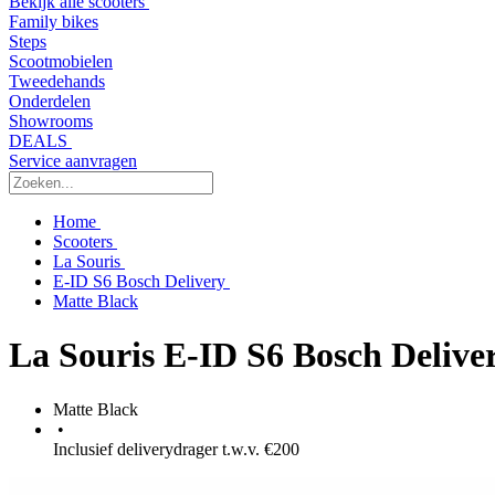
Bekijk alle scooters
Family bikes
Steps
Scootmobielen
Tweedehands
Onderdelen
Showrooms
DEALS
Service aanvragen
Home
Scooters
La Souris
E-ID S6 Bosch Delivery
Matte Black
La Souris E-ID S6 Bosch Delive
Matte Black
•
Inclusief deliverydrager t.w.v. €200