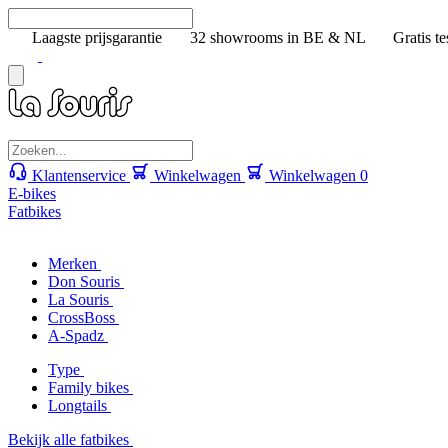
Laagste prijsgarantie
32 showrooms in BE & NL
Gratis te
Klantenservice
Winkelwagen
Winkelwagen
0
E-bikes
Fatbikes
Merken
Don Souris
La Souris
CrossBoss
A-Spadz
Type
Family bikes
Longtails
Bekijk alle fatbikes