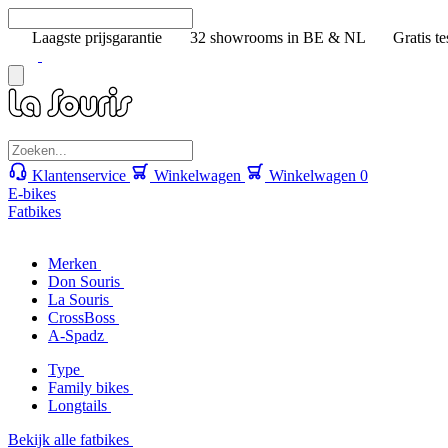
Laagste prijsgarantie
32 showrooms in BE & NL
Gratis te
Klantenservice
Winkelwagen
Winkelwagen
0
E-bikes
Fatbikes
Merken
Don Souris
La Souris
CrossBoss
A-Spadz
Type
Family bikes
Longtails
Bekijk alle fatbikes