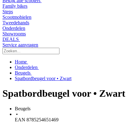
Bekijk alle scooters
Family bikes
Steps
Scootmobielen
Tweedehands
Onderdelen
Showrooms
DEALS
Service aanvragen
Home
Onderdelen
Beugels
Spatbordbeugel voor • Zwart
Spatbordbeugel voor • Zwart
Beugels
•
EAN 8785254651469