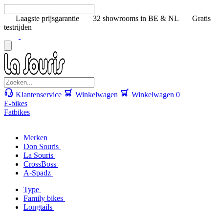
Laagste prijsgarantie
32 showrooms in BE & NL
Gratis
testrijden
Klantenservice
Winkelwagen
Winkelwagen
0
E-bikes
Fatbikes
Merken
Don Souris
La Souris
CrossBoss
A-Spadz
Type
Family bikes
Longtails