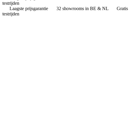
testrijden
Laagste prijsgarantie
32 showrooms in BE & NL
Gratis
testrijden