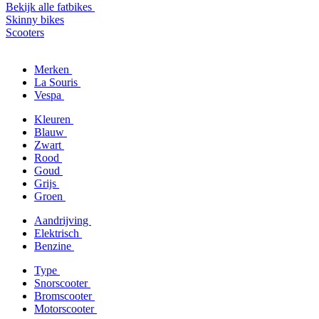
Bekijk alle fatbikes
Skinny bikes
Scooters
Merken
La Souris
Vespa
Kleuren
Blauw
Zwart
Rood
Goud
Grijs
Groen
Aandrijving
Elektrisch
Benzine
Type
Snorscooter
Bromscooter
Motorscooter