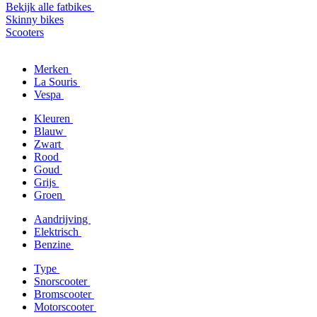
Bekijk alle fatbikes
Skinny bikes
Scooters
Merken
La Souris
Vespa
Kleuren
Blauw
Zwart
Rood
Goud
Grijs
Groen
Aandrijving
Elektrisch
Benzine
Type
Snorscooter
Bromscooter
Motorscooter