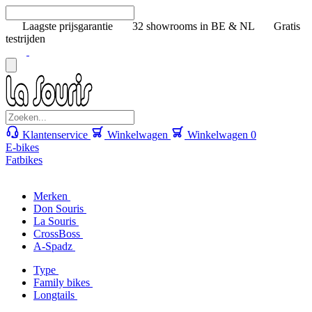
Laagste prijsgarantie
32 showrooms in BE & NL
Gratis
testrijden
Klantenservice
Winkelwagen
Winkelwagen
0
E-bikes
Fatbikes
Merken
Don Souris
La Souris
CrossBoss
A-Spadz
Type
Family bikes
Longtails