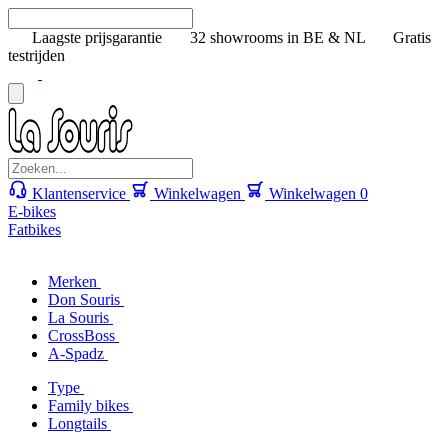
Laagste prijsgarantie
32 showrooms in BE & NL
Gratis
testrijden
Klantenservice
Winkelwagen
Winkelwagen
0
E-bikes
Fatbikes
Merken
Don Souris
La Souris
CrossBoss
A-Spadz
Type
Family bikes
Longtails