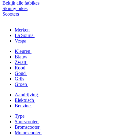
Bekijk alle fatbikes
Skinny bikes
Scooters
Merken
La Souris
Vespa
Kleuren
Blauw
Zwart
Rood
Goud
Grijs
Groen
Aandrijving
Elektrisch
Benzine
Type
Snorscooter
Bromscooter
Motorscooter