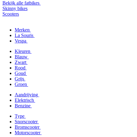
Bekijk alle fatbikes
Skinny bikes
Scooters
Merken
La Souris
Vespa
Kleuren
Blauw
Zwart
Rood
Goud
Grijs
Groen
Aandrijving
Elektrisch
Benzine
Type
Snorscooter
Bromscooter
Motorscooter