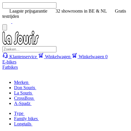
Laagste prijsgarantie
32 showrooms in BE & NL
Gratis
testrijden
Klantenservice
Winkelwagen
Winkelwagen
0
E-bikes
Fatbikes
Merken
Don Souris
La Souris
CrossBoss
A-Spadz
Type
Family bikes
Longtails