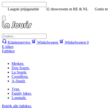
Laagste prijsgarantie
32 showrooms in BE & NL
Gratis te
Klantenservice
Winkelwagen
Winkelwagen
0
E-bikes
Fatbikes
Merken
Don Souris
La Souris
CrossBoss
A-Spadz
Type
Family bikes
Longtails
Bekijk alle fatbikes