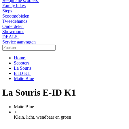
Bekijk alle scooters
Family bikes
Steps
Scootmobielen
Tweedehands
Onderdelen
Showrooms
DEALS
Service aanvragen
Home
Scooters
La Souris
E-ID K1
Matte Blue
La Souris E-ID K1
Matte Blue
•
Klein, licht, wendbaar en groen