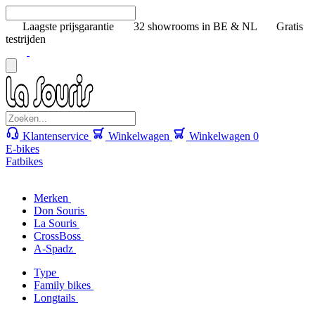
Laagste prijsgarantie
32 showrooms in BE & NL
Gratis
testrijden
Klantenservice
Winkelwagen
Winkelwagen
0
E-bikes
Fatbikes
Merken
Don Souris
La Souris
CrossBoss
A-Spadz
Type
Family bikes
Longtails