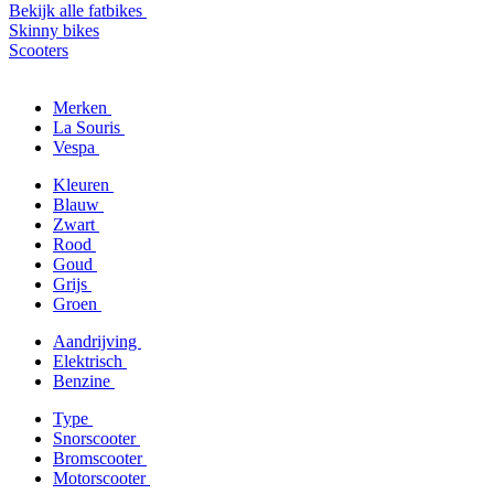
Bekijk alle fatbikes
Skinny bikes
Scooters
Merken
La Souris
Vespa
Kleuren
Blauw
Zwart
Rood
Goud
Grijs
Groen
Aandrijving
Elektrisch
Benzine
Type
Snorscooter
Bromscooter
Motorscooter