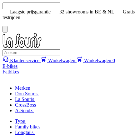
Laagste prijsgarantie
32 showrooms in BE & NL
Gratis
testrijden
Klantenservice
Winkelwagen
Winkelwagen
0
E-bikes
Fatbikes
Merken
Don Souris
La Souris
CrossBoss
A-Spadz
Type
Family bikes
Longtails