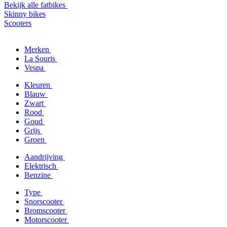
Bekijk alle fatbikes
Skinny bikes
Scooters
Merken
La Souris
Vespa
Kleuren
Blauw
Zwart
Rood
Goud
Grijs
Groen
Aandrijving
Elektrisch
Benzine
Type
Snorscooter
Bromscooter
Motorscooter