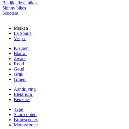
Bekijk alle fatbikes
Skinny bikes
Scooters
Merken
La Souris
Vespa
Kleuren
Blauw
Zwart
Rood
Goud
Grijs
Groen
Aandrijving
Elektrisch
Benzine
Type
Snorscooter
Bromscooter
Motorscooter