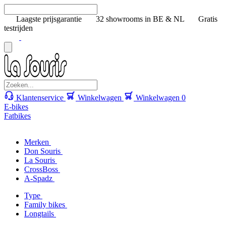
Laagste prijsgarantie
32 showrooms in BE & NL
Gratis
testrijden
Klantenservice
Winkelwagen
Winkelwagen
0
E-bikes
Fatbikes
Merken
Don Souris
La Souris
CrossBoss
A-Spadz
Type
Family bikes
Longtails