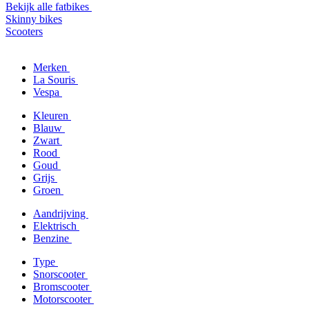
Bekijk alle fatbikes
Skinny bikes
Scooters
Merken
La Souris
Vespa
Kleuren
Blauw
Zwart
Rood
Goud
Grijs
Groen
Aandrijving
Elektrisch
Benzine
Type
Snorscooter
Bromscooter
Motorscooter