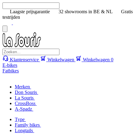
Laagste prijsgarantie
32 showrooms in BE & NL
Gratis
testrijden
Klantenservice
Winkelwagen
Winkelwagen
0
E-bikes
Fatbikes
Merken
Don Souris
La Souris
CrossBoss
A-Spadz
Type
Family bikes
Longtails